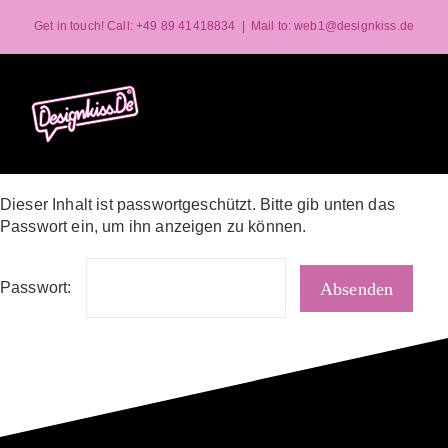
Zum
Get in touch! Call:
+49 89 41418834
|
Mail to: web1@designkiss.de
Inhalt
springen
Dieser Inhalt ist passwortgeschützt. Bitte gib unten das
Passwort ein, um ihn anzeigen zu können.
Passwort: